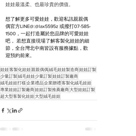
娃娃最溫柔、也最珍貴的價值。
想了解更多可愛娃娃，歡迎私訊親親偶
偶官方LINE@:@lax5595z 或撥打07-585-
1500，一起打造屬於您品牌的可愛娃娃
吧， 若想直接現場了解客製化娃娃的細
節，全台灣北中南皆設有服務據點，歡
迎預約前來。
娃娃
客製化娃娃
親親偶偶
絨毛娃娃製造商
娃娃訂製
少量訂製
絨毛娃娃少量訂製
娃娃訂製廠商
絨毛娃娃打樣
企業禮品
企業贈禮
客製化絨毛娃娃
專業娃娃訂製廠商
娃娃訂製推薦廠商
大型娃娃訂製
超大型客製化娃娃
大型絨毛娃娃