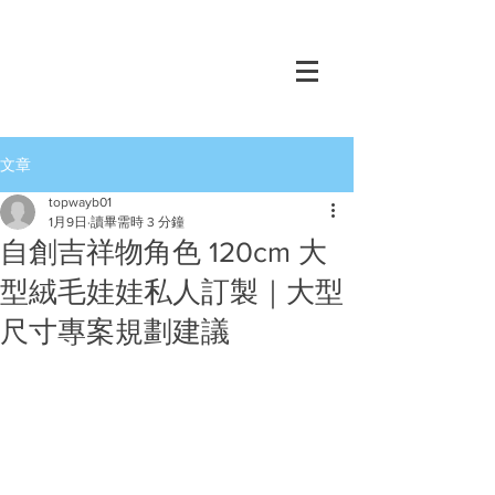
文章
topwayb01
1月9日
讀畢需時 3 分鐘
自創吉祥物角色 120cm 大
型絨毛娃娃私人訂製｜大型
尺寸專案規劃建議