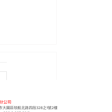
化絨毛娃娃是什麼？完整
訂製流程、應用與規格
分公司
市大園區領航北路四段328之1號2樓