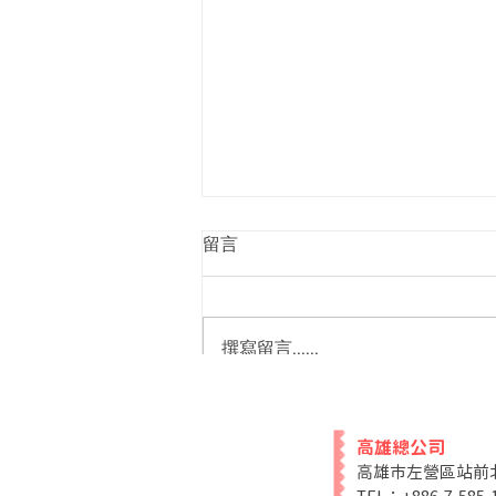
留言
撰寫留言......
自創吉祥物角色 120cm 大型
絨毛娃娃私人訂製｜大型尺寸
高雄總公司
專案規劃建議
高雄市左營區站前北