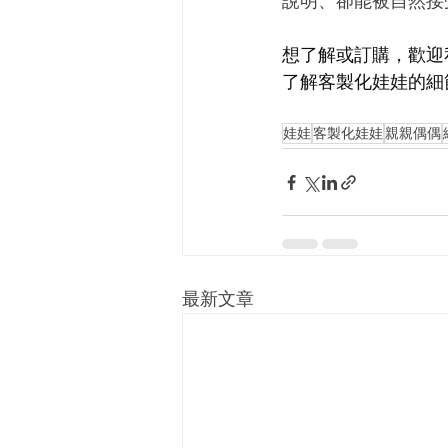
說明、卻能被自然接
想了解或訂購，歡迎私訊親
了解客製化娃娃的細
娃娃
客製化娃娃
親親偶偶
最新文章