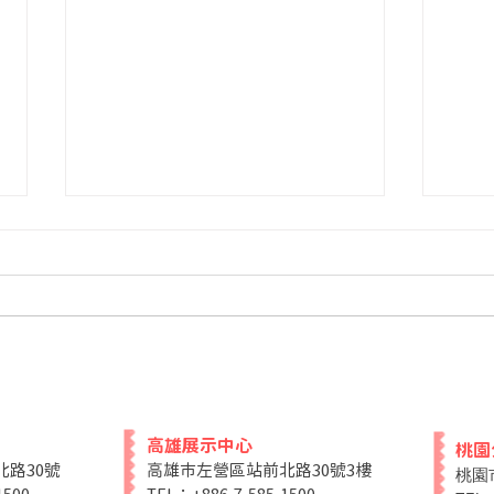
精緻客製化絨毛娃娃怎麼規
客製
劃？從需求判斷到成品品質的
解析
高雄展示中心
桃園
關鍵指南
路30號
高雄市左營區站前北路30號3樓
桃園