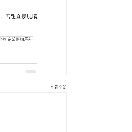
00， 若想直接現場
小物
企業禮物
馬年
查看全部