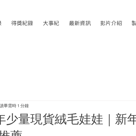
錄
得獎紀錄
大事紀
最新資訊
影片介紹
讀畢需時 1 分鐘
 馬年少量現貨絨毛娃娃｜新