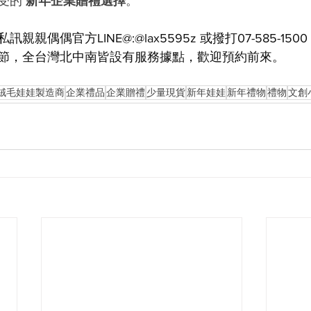
受的 
新年企業贈禮選擇
。
親偶偶官方LINE@:@lax5595z 或撥打07-585-15
節，全台灣北中南皆設有服務據點，歡迎預約前來。
絨毛娃娃製造商
企業禮品
企業贈禮
少量現貨
新年娃娃
新年禮物
禮物
文創