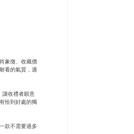
生肖象徵、收藏價
耐看的氣質，適
，讓收禮者願意
有恰到好處的獨
是一款不需要過多