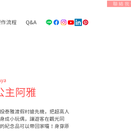
聯 絡 我
製作流程
Q&A
Aya
公主阿雅
投泰雅渡假村搶先機，把超高人
身成小玩偶，讓遊客在觀光同
的紀念品可以帶回家囉！身穿原