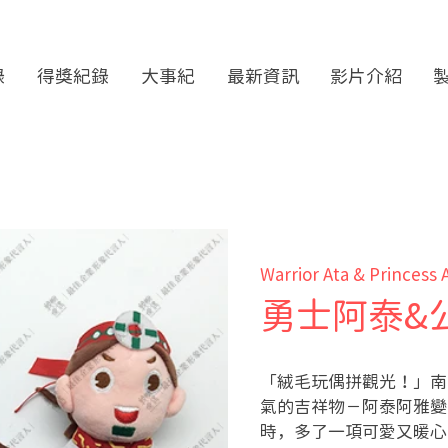
錄
得獎紀錄
大事紀
最新資訊
影片介紹
Warrior Ata & Princess 
勇士阿泰&
「絨毛玩偶拼觀光！」南
氣的吉祥物－阿泰阿雅變
時，多了一項可愛又暖心