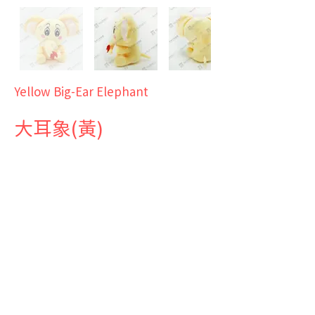
Yellow Big-Ear Elephant
大耳象(黃)