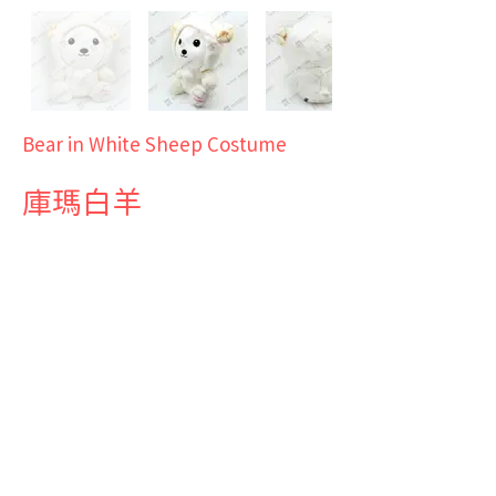
Bear in White Sheep Costume
庫瑪白羊