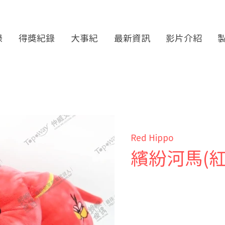
錄
得獎紀錄
大事紀
最新資訊
影片介紹
Red Hippo
繽紛河馬(紅