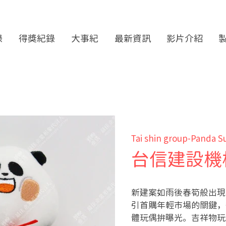
錄
得獎紀錄
大事紀
最新資訊
影片介紹
Tai shin group-Panda 
台信建設機
新建案如雨後春筍般出現
引首購年輕市場的關鍵，
體玩偶拚曝光。吉祥物玩