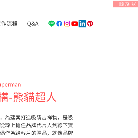
聯 絡 我
製作流程
Q&A
Superman
構-熊貓超人
，為建案打造吸睛吉祥物，是吸
從線上擔任品牌代言人到線下實
偶作為給客戶的贈品，就像品牌