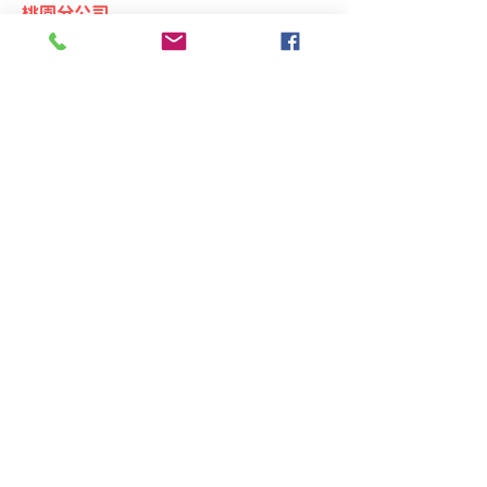
桃園分公司
桃園市大園區領航北路四段328之1號2樓
TEL：+886-3-287-3013
FAX：+886-3-287-3703
台中分公司
台中市北區太原路二段66號3樓
TEL：+886-4-2202-5660
FAX：+886-4-2206-3527
工廠地址
高雄市仁武區南昌巷350之1號
SINCE 1996 Copyright © 2026 TOPWAY
Cultural Creativity Co.,Ltd. All Rights
Reserved