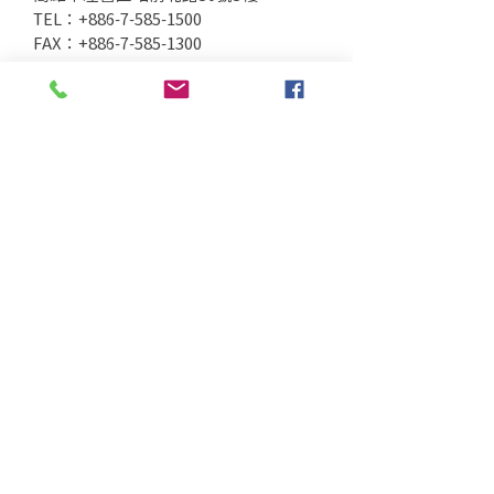
TEL：+886-7-585-1500
FAX：+886-7-585-1300
桃園分公司
桃園市大園區領航北路四段328之1號2樓
TEL：+886-3-287-3013
FAX：+886-3-287-3703
台中分公司
台中市北區太原路二段66號3樓
TEL：+886-4-2202-5660
FAX：+886-4-2206-3527
工廠地址
高雄市仁武區南昌巷350之1號
SINCE 1996 Copyright © 2026 TOPWAY
Cultural Creativity Co.,Ltd. All Rights
Reserved