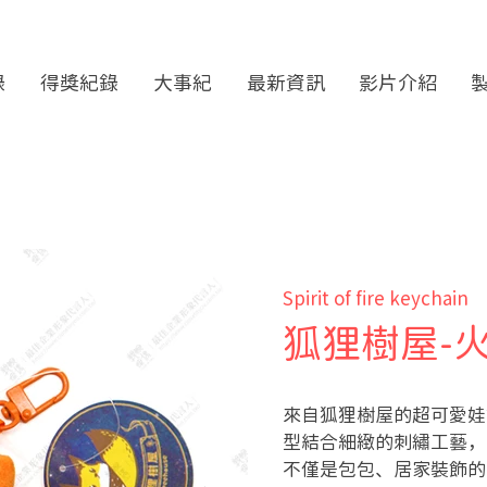
錄
得獎紀錄
大事紀
最新資訊
影片介紹
Spirit of fire keychain
狐狸樹屋-
來自狐狸樹屋的超可愛娃
型結合細緻的刺繡工藝，
不僅是包包、居家裝飾的