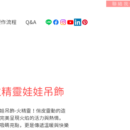
聯 絡 我
製作流程
Q&A
火精靈娃娃吊飾
娃吊飾-火精靈！俏皮靈動的造
完美呈現火焰的活力與熱情。
吸睛亮點，更是傳遞溫暖與快樂