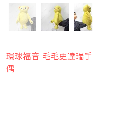
環球福音-毛毛史達瑞手
偶